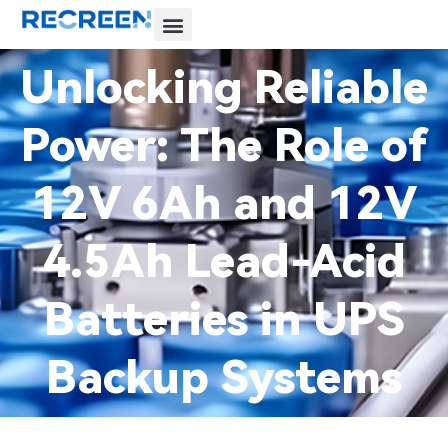
Unlocking Reliable
Power: The Role of
12V 6Ah and 12V
4.5Ah Lead-Acid
Batteries in UPS
Backup Systems