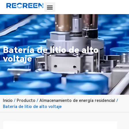
Batería de litio de alto
voltaje
Inicio
/
Producto
/
Almacenamiento de energía residencial
/
Batería de litio de alto voltaje