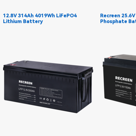
12.8V 314Ah 4019Wh LiFePO4
Recreen 25.6V
Lithium Battery
Phosphate Ba