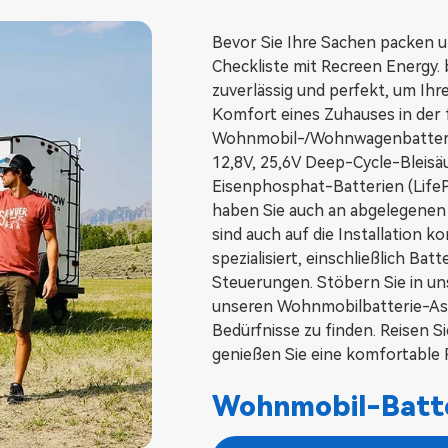
Bevor Sie Ihre Sachen packen u
Checkliste mit Recreen Energy.
zuverlässig und perfekt, um Ih
Komfort eines Zuhauses in der f
Wohnmobil-/Wohnwagenbatterie
12,8V, 25,6V Deep-Cycle-Bleisä
Eisenphosphat-Batterien (LifeP
haben Sie auch an abgelegenen 
sind auch auf die Installation
spezialisiert, einschließlich Ba
Steuerungen. Stöbern Sie in u
unseren Wohnmobilbatterie-Assi
Bedürfnisse zu finden. Reisen S
genießen Sie eine komfortable R
Wohnmobil-Batt